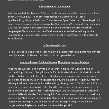
2. Mannschaften, Meldungen
Jede Mannschaft besteht aus 4 Keglern, fällt während eines Wettkampfes ein Kegler
durch Verletzung aus, kann ein Austauschspieler, der für diese Klasse
spielberechtigt ist, innerhalb von 10 Minuten das Spiel fortsetzen. Dieser kegelt auf
das Ergebnis des Ausgeschiedenen weiter. Während des Wettkampfes dürfen bis zu
2 Austauschspieler eingesetzt werden. Bis zu einem von der Vorstandschaft
festgelegten Termin muss von den Vereinen eine Mannschaftsmeldung für die
kommende Saison abgegeben werden; hierfür gehen den Vereinen entsprechende
Formulare zu.
3. Spielberechtigung
Für die laufende Saison erhält jeder Kegler eine Spielberechtigung. Der Kegler muss
beim Spielleiter mit Namen und Geburtsdatum gemeldet sein.
4. Anmeldungen, Nachmeldungen, Ummeldungen von Spielern
Ausgeholfen werden kann nur von den unteren in die oberen Ligen pro Kegler
maximal 5x pro Saison. Dies gilt sowohl für die Punkte- als auch für die Pokalrunde.
Sollte trotzdem ein nicht berechtigter Spieler kegeln, so wird das Ergebnis vom
Spielleiter abgezogen. Nach Absolvierung der fünf Spiele ist der Kegler nur mehr in
seiner gemeldeten Mannschaft startberechtigt. Dies gilt auch für 2 Mannschaften in
einer Spielgruppe, diese werden als (I) und (II) bezeichnet, es kann also nur 2.I in 1.
als Aushilfe eingesetzt werden. Nachmeldungen und Vereinswechsel ist während
der kompletten laufenden Saison möglich. Das Ummelden von bis zu maximal zwei
Spielern pro Mannschaft in eine andere Mannschaft ist nur in der Zeit zwischen dem
letzten Vorrundenspiel und dem ersten Rückrundenspiel möglich. Bei einem
umgemeldeten Kegler werden die Aushilfen weiter gezählt.