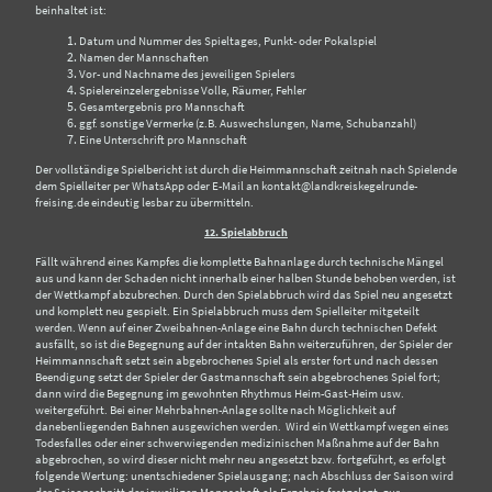
beinhaltet ist:
Datum und Nummer des Spieltages, Punkt- oder Pokalspiel
Namen der Mannschaften
Vor- und Nachname des jeweiligen Spielers
Spielereinzelergebnisse Volle, Räumer, Fehler
Gesamtergebnis pro Mannschaft
ggf. sonstige Vermerke (z.B. Auswechslungen, Name, Schubanzahl)
Eine Unterschrift pro Mannschaft
Der vollständige Spielbericht ist durch die Heimmannschaft zeitnah nach Spielende
dem Spielleiter per WhatsApp oder E-Mail an kontakt@landkreiskegelrunde-
freising.de eindeutig lesbar zu übermitteln.
12. Spielabbruch
Fällt während eines Kampfes die komplette Bahnanlage durch technische Mängel
aus und kann der Schaden nicht innerhalb einer halben Stunde behoben werden, ist
der Wettkampf abzubrechen. Durch den Spielabbruch wird das Spiel neu angesetzt
und komplett neu gespielt. Ein Spielabbruch muss dem Spielleiter mitgeteilt
werden. Wenn auf einer Zweibahnen-Anlage eine Bahn durch technischen Defekt
ausfällt, so ist die Begegnung auf der intakten Bahn weiterzuführen, der Spieler der
Heimmannschaft setzt sein abgebrochenes Spiel als erster fort und nach dessen
Beendigung setzt der Spieler der Gastmannschaft sein abgebrochenes Spiel fort;
dann wird die Begegnung im gewohnten Rhythmus Heim-Gast-Heim usw.
weitergeführt. Bei einer Mehrbahnen-Anlage sollte nach Möglichkeit auf
danebenliegenden Bahnen ausgewichen werden. Wird ein Wettkampf wegen eines
Todesfalles oder einer schwerwiegenden medizinischen Maßnahme auf der Bahn
abgebrochen, so wird dieser nicht mehr neu angesetzt bzw. fortgeführt, es erfolgt
folgende Wertung: unentschiedener Spielausgang; nach Abschluss der Saison wird