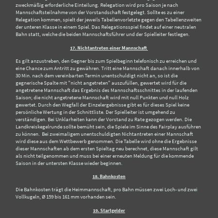
zweckmäßig erforderliche Einteilung. Relegation wird pro Saison je nach
Mannschaftsteilnahme von der Vorstandschaft festgelegt. Sollte es zu einer
Relegation kommen, spielt der jeweils Tabellenvorletzte gegen den Tabellenzweiten
der unteren Klasse in einem Spiel. Das Relegationsspiel findet auf einer neutralen
Bahn statt, welche die beiden Mannschaftsführer und der Spielleiter festlegen.
17. Nichtantreten einer Mannschaft
Es gilt anzustreben, den Gegner bis zum Spielbeginn telefonisch zu erreichen und
eine Chance zum Antritt zu gewähren. Tritt eine Mannschaft danach innerhalb von
30 Min. nach dem vereinbarten Termin unentschuldigt nicht an, so ist die
gegnerische Spalte mit "nicht angetreten" auszufüllen, gewertet wird für die
angetretene Mannschaft das Ergebnis des Mannschaftsschnittes in der laufenden
Saison; die nicht angetretene Mannschaft wird mit null Punkten und null Holz
gewertet. Durch den Wegfall der Einzelergebnisse gibt es für dieses Spiel keine
persönliche Wertung in der Schnittliste. Der Spielleiter ist umgehend zu
verständigen. Bei Unklarheiten kann der Vorstand zu Rate gezogen werden. Die
Landkreiskegelrunde sollte bemüht sein, die Spiele im Sinne des Fairplay ausführen
zu können. Bei zweimaligem unentschuldigten Nichtantreten einer Mannschaft
wird diese aus dem Wettbewerb genommen. Die Tabelle wird ohne die Ergebnisse
dieser Mannschaften ab dem ersten Spieltag neu berechnet, diese Mannschaft gilt
als nicht teilgenommen und muss bei einer erneuten Meldung für die kommende
Saison in der untersten Klasse wieder beginnen.
18. Bahnkosten
Die Bahnkosten trägt die Heimmannschaft, pro Bahn müssen zwei Loch- und zwei
Vollkugeln, Ø 159 bis 161 mm vorhanden sein.
19. Startgelder