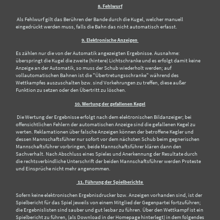
8. Fehlwurf
Als Fehlwurf gilt das Berühren der Bande durch die Kugel, welcher manuell
eingedrückt werden muss, falls die Bahn das nicht automatisch erfasst.
9. Elektronische Anzeigen
Es zählen nur die von der Automatik angezeigten Ergebnisse. Ausnahme:
überspringt die Kugel die zweite (hintere) Lichtschranke und es erfolgt damit keine
Anzeige an der Automatik, so muss der Schub wiederholt werden; auf
vollautomatischen Bahnen ist die "Übertretungsschranke" während des
Wettkampfes auszuschalten bzw. sind Vorkehrungen zu treffen, diese außer
Funktion zu setzen oder den Übertritt zu löschen.
10. Wertung der gefallenen Kegel
Die Wertung der Ergebnisse erfolgt nach dem elektronischen Bildanzeiger; bei
offensichtlichen Fehlern der automatischen Anzeige sind die gefallenen Kegel zu
werten. Reklamationen über falsche Anzeigen können der betroffene Kegler und
dessen Mannschaftsführer nur sofort vor dem nächsten Schub beim gegnerischen
Mannschaftsführer vorbringen, beide Mannschaftsführer klären dann den
Sachverhalt. Nach Abschluss eines Spieles und Anerkennung der Resultate durch
die rechtsverbindliche Unterschrift der beiden Mannschaftsführer werden Proteste
und Einsprüche nicht mehr angenommen.
11. Führung der Spielberichte
Sofern keine elektronischen Ergebnisdrucker bzw. Anzeigen vorhanden sind, ist der
Spielbericht für das Spiel jeweils von einem Mitglied der Gegenpartei fortzuführen;
die Ergebnislisten sind sauber und gut lesbar zu führen. Über den Wettkampf ist ein
Spielbericht zu führen, (als Download in der Homepage hinterlegt) in dem folgendes