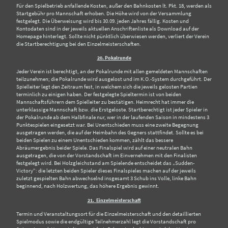
Für den Spielbetrieb anfallende Kosten, außer den Bahnkosten lt. Pkt. 18, werden als
Startgebühr pro Mannschaft erhoben. Die Höhe wird von der Versammlung
festgelegt. Die Überweisung wird bis 30.09. jeden Jahres fällig. Kosten und
Kontodaten sind in der jeweils aktuellen Anschriftenliste als Download auf der
Homepage hinterlegt. Sollte nicht pünktlich überwiesen werden, verliert der Verein
die Startberechtigung bei den Einzelmeisterschaften.
20. Pokalrunde
Jeder Verein ist berechtigt, an der Pokalrunde mit allen gemeldeten Mannschaften
teilzunehmen; die Pokalrunde wird ausgelost und im K.O.-System durchgeführt. Der
Spielleiter legt den Zeitraum fest, in welchem sich die jeweils gelosten Partien
terminlich zu einigen haben. Der festgelegte Spieltermin ist von beiden
Mannschaftsführern dem Spielleiter zu bestätigen. Heimrecht hat immer die
unterklassige Mannschaft bzw. die Erstgeloste. Startberechtigt ist jeder Spieler in
der Pokalrunde ab dem Halbfinale nur, wer in der laufenden Saison in mindestens 3
Punktespielen eingesetzt war. Bei Unentschieden muss eine zweite Begegnung
ausgetragen werden, die auf der Heimbahn des Gegners stattfindet. Sollte es bei
beiden Spielen zu einem Unentschieden kommen, zählt das bessere
Abräumergebnis beider Spiele. Das Finalspiel wird auf einer neutralen Bahn
ausgetragen, die von der Vorstandschaft im Einvernehmen mit den Finalisten
festgelegt wird. Bei Holzgleichstand am Spielende entscheidet das „Sudden-
Victory“: die letzten beiden Spieler dieses Finalspieles machen auf der jeweils
zuletzt gespielten Bahn abwechselnd insgesamt 3 Schub ins Volle, linke Bahn
beginnend, nach Holzwertung, das höhere Ergebnis gewinnt.
21. Einzelmeisterschaft
Termin und Veranstaltungsort für die Einzelmeisterschaft und den detaillierten
Spielmodus sowie die endgültige Teilnehmerzahl legt die Vorstandschaft pro