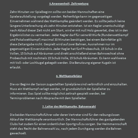
5.Anwesenheit, Zeitregelung
Zehn Minuten vor Spielbeginn sollte von beiden Mannschaften eine
Spieleraufstellung vorgelegt werden. Reihenfolge kann im gegenseitigen
Einvernehmen während des Wettkampfes geändert werden. Es sollte jedoch keine
längere Unterbrechung als zehn Minuten entstehen. Ist ein Kegler unentschuldigt
nach Ablauf dieser Zeit nicht am Start, wird er mit null Holz gewertet, dies ist in den
Ergebnislisten zu vermerken. Jeder Kegler darf für seine 60 Würfe (Rundenwettkampf
und Pokalwettkampf) maximal 30 Minuten benötigen, bei einem Bahnfehler gilt
diese Zeitangabe nicht. Gespielt wird auf zwei Bahnen, Ausnahmen nur im
gegenseitigen Einverständnis.Jeder Kegler hat fünf Probeschub, 15 Schub in die
Vollen, 15 Schub auf Abräumen und direkt anschließend einen Bahnwechsel ohne
Probeschub mit nochmals 15 Schub Volle, 15 Schub Abräumen. Es kann wahlweise
mit Voll- oder Lochkugel gekegelt werden. Die Benutzung eigener Kugeln ist
erlaubt.
6. Wettkampfpläne
Die vor Beginn der Saison zugestellten Spielpläne sind verbindlich und einzuhalten.
Muss ein Wettkampf verlegt werden, ist grundsätzlich der Spielleiter zu
informieren. Das Spiel sollte möglichst zeitnah gespielt werden, bei
Terminproblemen nach Absprache mit dem Spielleiter.
7. Leiter des Wettkampfes, Bahnenwahl
Die beiden Mannschaftsführer oder deren Vertreter sind für den reibungslosen
Ablauf der Wettkämpfe verantwortlich. Der Mannschaftsführer des gastgebenden
Clubs hat zudem für einen ordentlichen Sportgruß zu sorgen. Der Heimmannschaft
steht das Recht der Bahnenwahl zu, nach jedem Durchgang werden die Bahnen
gewechselt.