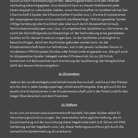
Saison je nach Veranstaltungsort fest. Bekanntgabe hierzu wird den Vereinen
rechtzeitig bekanntgegeben. Grundsätzlich kann zu diesem Wettbewerb jeder
Verein doppelt so viele Spieler melden, wie er Mannschaften im Spielbetrieb hat (bei
1 Mannschaft 2 Spieler, bei 2 Mannschaften 4 Spieler usw.). Die drei Erstplatzierten
der vergangenen Saison sind zusätzlich startberechtigt. Fällt ein gesetzter Spieler
infolge Verletzung oder Krankheit oder aber auch durch Abwesenheit (Urlaub,
Terminüberschneidungen usw.) aus, ist umgehend der Spielleiter zu informieren, da
somit der Nächstfolgende startberechtigt ist. Bei Verhinderung eines gemeldeten
Spielers ist für dessen Ersatz zu sorgen bzw. ist der Spielleiter unverzüglich zu
benachrichtigen, damit ein Nachrücker gefunden werden kann. An der
Einzelmeisterschaft kann nur teilnehmen, wer in der jeweils laufenden Saison in
mindestens 3 Pflichtspielen (Punkte- oder Pokalrunde) eingesetzt war, dies gilt auch
für die gesetzten Spieler. Gekegelt werden 5 Probeschub, bis zu 120 Schub
kombiniert mit Bahnwechsel nach Anordnung der Spielleitung; bei Holzgleichheit
zählt das bessere Abräumergebnis.
22. Ehrengaben
Jede an der Landkreiskegelrunde teilnehmende Mannschaft, welche auf den Plätzen
eins bis drei in jeder Spielgruppe liegt, erhält eine Ehrengabe. Dies gilt auch für die
jeweils drei Erstplatzierten in der Einzelmeisterschaft und in der Pokalrunde für den
Sieger (Wanderpokal) und dem Finalisten.
23. Haftung
Da es sich um eine private Zusammenkunft handelt, hat jeder Spieler selbst für
Versicherungsschutz zu sorgen. Der Veranstalter lehnt jegliche Haftung, die im
Zusammenhang mit der Ausrichtung dieser Kegelrunde steht (z.B. fahren mit PKW,
Verletzung auf der Kegelbahn usw.) ab; dieser Haftungsausschluss gilt durch die
namentliche Spielermeldung als anerkannt.