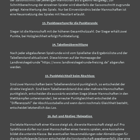
der Saisonschnitt der jeweiligen Mannschaft als Ergebnis festgelegt, zur
Schnittberechnung der einzelnen Spieler wird ebenfalls der Saisonschnitt zugrunde
gelegt. Keine Wertung des Spiels. Nur bei Einverständnis beider Mannschaften ist
eine Neuansetzung des Spieles mit Neustart erlaubt.
13. Punktewertung für die Punkterunde
Sieger ist die Mannschaft mit der höheren Gesamtholzzahl. Der Sieger erhält zwei
Punkte, bei Holzgleichheit erfolgt Punkteteilung.
14. Tabellenübermittlung
Nach jeder abgelaufenen Spielrunde wird vom Spielleiter die Ergebnisliste und der
Tabellenstand aktualisiert. Diese können auf der Homepage der
Landkreiskegelrunde "https://www.landkreiskegelrunde-freising.de" abgerufen
werden.
15. Punktgleichheit beim Abschluss
Sind zwei Mannschaften beim Tabellenendstand punktgleich, so entscheidet der
direkte Vergleich. Sind beim Tabellenendstand drei oder mehrere Mannschaften
punktgleich, entscheiden die auswärts erzielten Siege (dieser Mannschaften in den
Wettkämpfen untereinander), bei erneuter Punktgleichheit entscheidet die
"Differenzzahl" der Abschlusstabelle und wenn dann nochmals Gleichheit besteht,
entscheidet letztendlich das Los.
16. Auf- und Abstieg / Relegation
Die letzte Mannschaft einer Klasse steigt ab, die erste Mannschaft steigt auf. Pro
Spielklasse dürfen nur zwei Mannschaften eines Vereins spielen, eine Ausnahme
bildet die unterste Klasse. Bei eventuellen Neuanmeldungen oder Abmeldungen für
die nächstfolgende Saison entscheidet die Vorstandschaft gegebenenfalls über eine