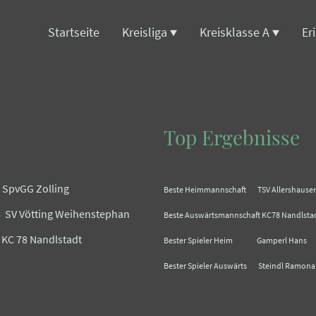
Startseite
Kreisliga
Kreisklasse A
Er
Top Ergebnisse
SpvGG Zolling
Beste Heimmannschaft TSV Allershau
5 SV Vötting Weihenstephan
Beste Auswärtsmannschaft KC78 Nandls
C 78 Nandlstadt
Bester Spieler Heim Gamperl Han
Bester Spieler Auswärts Steindl Ram