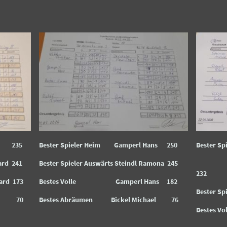
ns 235
Bester Spieler Heim Gamperl Hans 250
Bester S
ard 241
Bester Spieler Auswärts Steindl Ramona 245
Ann
232
ard 173
Bestes Volle Gamperl Hans 182
Bester Sp
ns 70
Bestes Abräumen Bickel Michael 76
Bestes 