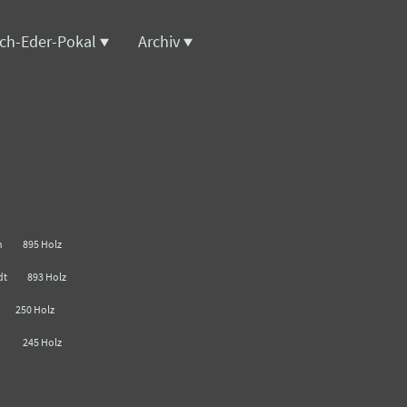
ich-Eder-Pokal
Archiv
sen 895 Holz
tadt 893 Holz
s 250 Holz
ona 245 Holz