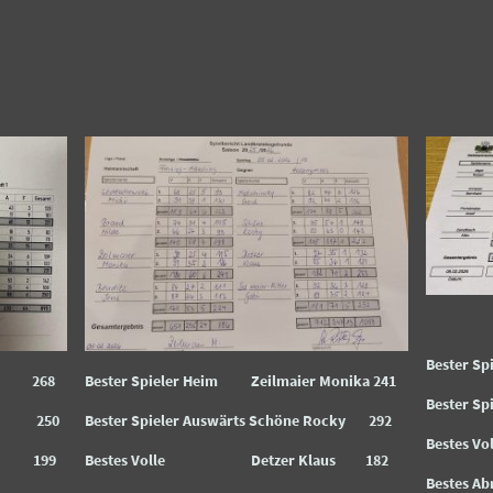
Bester S
nik 268
Bester Spieler Heim Zeilmaier Monika 241
Bester S
rike 250
Bester Spieler Auswärts Schöne Rocky 292
Bestes
an 199
Bestes Volle Detzer Klaus 182
Bestes 