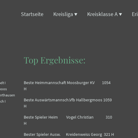
Startseite
Kreisliga
Kreisklasse A
Er
Top Ergebnisse:
Beste Heimmannschaft Moosburger KV 1054
tadt I
H
rgmoos
erthausen
Beste Auswärtsmannsch.Vfb Hallbergmoos 1059
nbach I
H
Beste Spieler Heim Vogel Christian 310
H
Bester Spieler Ausw. Kreidenweiss Georg 321 H