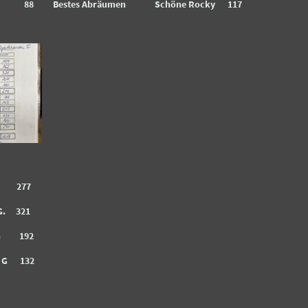
ike 88
Bestes Abräumen Schöne Rocky 117
an 277
 G. 321
an 192
s G 132