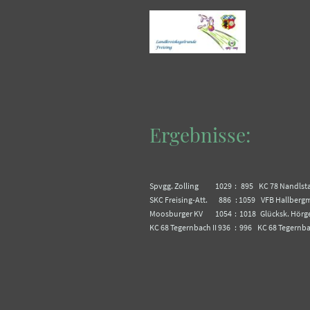
Ergebnisse:
Spvgg. Zolling 1029 : 895 KC 78 Nandls
SKC Freising-Att. 886 : 1059 VFB Hallbe
Moosburger KV 1054 : 1018 Glücksk. Hörg
KC 68 Tegernbach II 936 : 996 KC 68 Teger